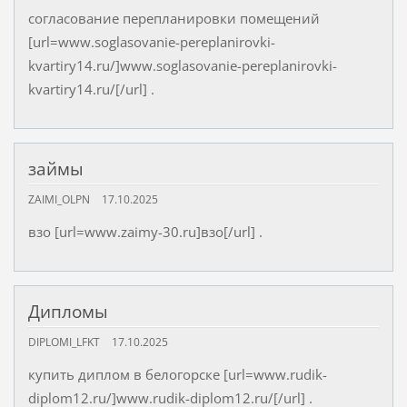
согласование перепланировки помещений
[url=www.soglasovanie-pereplanirovki-
kvartiry14.ru/]www.soglasovanie-pereplanirovki-
kvartiry14.ru/[/url] .
займы
ZAIMI_OLPN
17.10.2025
взо [url=www.zaimy-30.ru]взо[/url] .
Дипломы
DIPLOMI_LFKT
17.10.2025
купить диплом в белогорске [url=www.rudik-
diplom12.ru/]www.rudik-diplom12.ru/[/url] .