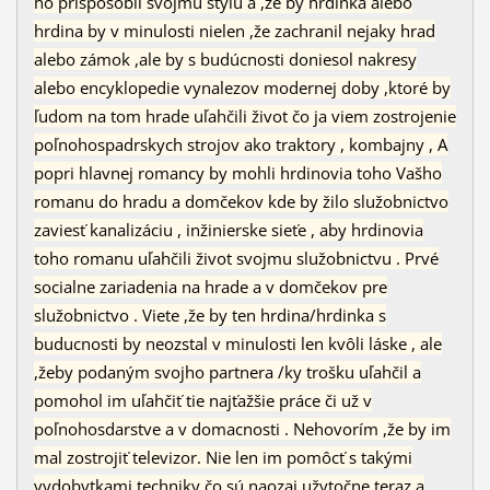
ho prispôsobil svojmu štýlu a ,že by hrdinka alebo
hrdina by v minulosti nielen ,že zachranil nejaky hrad
alebo zámok ,ale by s budúcnosti doniesol nakresy
alebo encyklopedie vynalezov modernej doby ,ktoré by
ľudom na tom hrade uľahčili život čo ja viem zostrojenie
poľnohospadrskych strojov ako traktory , kombajny , A
popri hlavnej romancy by mohli hrdinovia toho Vašho
romanu do hradu a domčekov kde by žilo služobnictvo
zaviesť kanalizáciu , inžinierske sieťe , aby hrdinovia
toho romanu uľahčili život svojmu služobnictvu . Prvé
socialne zariadenia na hrade a v domčekov pre
služobnictvo . Viete ,že by ten hrdina/hrdinka s
buducnosti by neozstal v minulosti len kvôli láske , ale
,žeby podaným svojho partnera /ky trošku uľahčil a
pomohol im uľahčiť tie najťažšie práce či už v
poľnohosdarstve a v domacnosti . Nehovorím ,že by im
mal zostrojiť televizor. Nie len im pomôcť s takými
vydobytkami techniky čo sú naozaj užytočne teraz a