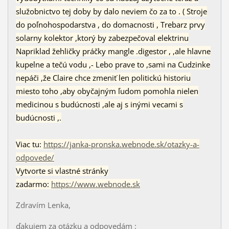
služobnictvo tej doby by dalo neviem čo za to . ( Stroje
do poľnohospodarstva , do domacnosti , Trebarz prvy
solarny kolektor ,ktorý by zabezpečoval elektrinu
Napriklad žehličky práčky mangle .digestor , ,ale hlavne
kupelne a tečú vodu ,- Lebo prave to ,sami na Cudzinke
nepáči ,že Claire chce zmeniť len politickú historiu
miesto toho ,aby obyčajným ľudom pomohla nielen
medicinou s budúcnosti ,ale aj s inými vecami s
budúcnosti ,.
Viac tu:
https://janka-pronska.webnode.sk/otazky-a-
odpovede/
Vytvorte si vlastné stránky
zadarmo:
https://www.webnode.sk
Zdravím Lenka,
ďakujem za otázku a odpovedám :