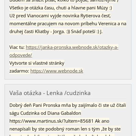
Všetko je otázka času, chuti a hlavne pani Múzy :)
Už pred Vianocami vyjde novinka Rytierova česť,
momentálne pracujem na novom príbehu Verenica a na
druhej časti Kliatby - Jorga. :)) Snáď poteší :) J.
Viac tu:
https://janka-pronska.webnode.sk/otazky-a-
odpovede/
Vytvorte si vlastné stránky
zadarmo:
https://www.webnode.sk
Vaša otázka - Lenka /cudzinka
Dobrý deň Pani Pronska mňa by zaijímalo či ste už čítali
ságu Cudzinka od Diana Gabaldon
https://www.martinus.sk/?uItem=85681 Ak ano
nenapísali by ste podobný roman len s tým ,že by ste