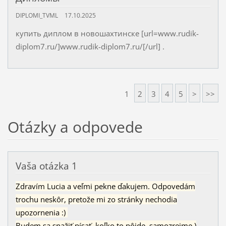
DIPLOMI_TVML
17.10.2025
купить диплом в новошахтинске [url=www.rudik-
diplom7.ru/]www.rudik-diplom7.ru/[/url] .
1
2
3
4
5
>
>>
Otázky a odpovede
Vaša otázka 1
Zdravím Lucia a veľmi pekne ďakujem. Odpovedám
trochu neskôr, pretože mi zo stránky nechodia
upozornenia :)
Budem sa snažiť písať, koľko to pôjde, samozrejme )