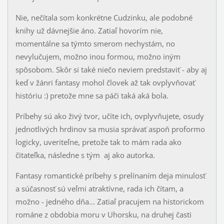
Nie, nečítala som konkrétne Cudzinku, ale podobné
knihy už dávnejšie áno. Zatiaľ hovorím nie,
momentálne sa týmto smerom nechystám, no
nevylučujem, možno inou formou, možno iným
spôsobom. Skôr si také niečo neviem predstaviť - aby aj
keď v žánri fantasy mohol človek až tak ovplyvňovať
históriu :) pretože mne sa páči taká aká bola.
Príbehy sú ako živý tvor, učíte ich, ovplyvňujete, osudy
jednotlivých hrdinov sa musia správať aspoň proformo
logicky, uveriteľne, pretože tak to mám rada ako
čitateľka, následne s tým aj ako autorka.
Fantasy romantické príbehy s prelínaním deja minulosť
a súčasnosť sú veľmi atraktívne, rada ich čítam, a
možno - jedného dňa... Zatiaľ pracujem na historickom
románe z obdobia moru v Uhorsku, na druhej časti