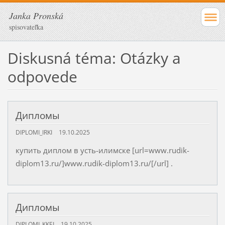
Janka Pronská
spisovateľka
Diskusná téma: Otázky a
odpovede
Дипломы
DIPLOMI_IRKI
19.10.2025
купить диплом в усть-илимске [url=www.rudik-
diplom13.ru/]www.rudik-diplom13.ru/[/url] .
Дипломы
DIPLOMI_KKEI
19.10.2025