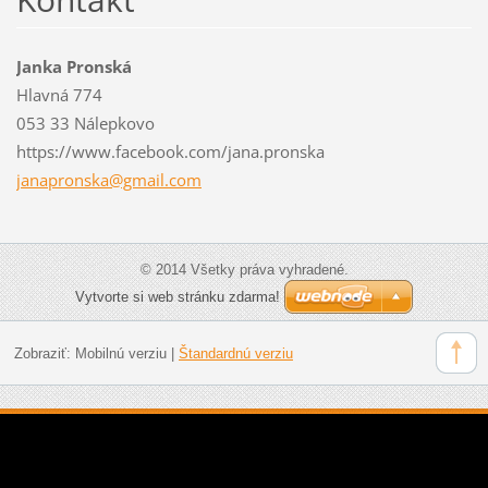
Janka Pronská
Hlavná 774
053 33 Nálepkovo
https://www.facebook.com/jana.pronska
janapron
ska@gmai
l.com
© 2014 Všetky práva vyhradené.
Vytvorte si web stránku zdarma!
Zobraziť:
Mobilnú verziu
|
Štandardnú verziu