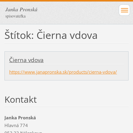
Janka Pronská
spisovateľka
Štítok: Čierna vdova
Čierna vdova
https://www.janapronska.sk/products/cierna-vdova/
Kontakt
Janka Pronská
Hlavná 774
053 33 Nálepkovo