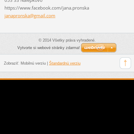
https://www.facebook.com/jana.pronska
janapron
ska@gmai
l.com
© 2014 Všetky práva vyhradené.
Vytvorte si webové stránky zdarma!
Zobraziť:
Mobilnú verziu
|
Štandardnú verziu