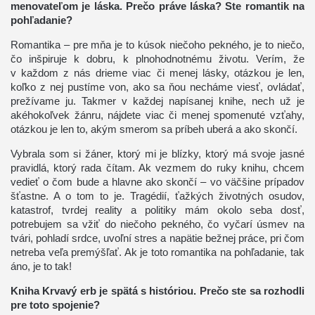
menovateľom je láska. Prečo práve láska? Ste romantik na
pohľadanie?
Romantika – pre mňa je to kúsok niečoho pekného, je to niečo,
čo inšpiruje k dobru, k plnohodnotnému životu. Verím, že
v každom z nás drieme viac či menej lásky, otázkou je len,
koľko z nej pustíme von, ako sa ňou necháme viesť, ovládať,
prežívame ju. Takmer v každej napísanej knihe, nech už je
akéhokoľvek žánru, nájdete viac či menej spomenuté vzťahy,
otázkou je len to, akým smerom sa príbeh uberá a ako skončí.
Vybrala som si žáner, ktorý mi je blízky, ktorý má svoje jasné
pravidlá, ktorý rada čítam. Ak vezmem do ruky knihu, chcem
vedieť o čom bude a hlavne ako skončí – vo väčšine prípadov
šťastne. A o tom to je. Tragédií, ťažkých životných osudov,
katastrof, tvrdej reality a politiky mám okolo seba dosť,
potrebujem sa vžiť do niečoho pekného, čo vyčarí úsmev na
tvári, pohladí srdce, uvoľní stres a napätie bežnej práce, pri čom
netreba veľa premýšľať. Ak je toto romantika na pohľadanie, tak
áno, je to tak!
Kniha Krvavý erb je spätá s históriou. Prečo ste sa rozhodli
pre toto spojenie?