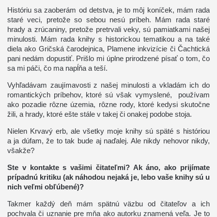
Históriu sa zaoberám od detstva, je to môj koníček, mám rada
staré veci, pretože so sebou nesú príbeh. Mám rada staré
hrady a zrúcaniny, pretože pretrvali veky, sú pamiatkami našej
minulosti. Mám rada knihy s historickou tematikou a na také
diela ako Gričská čarodejnica, Plamene inkvizície či Čachtická
pani nedám dopustiť. Prišlo mi úplne prirodzené písať o tom, čo
sa mi páči, čo ma napĺňa a teší.
Vyhľadávam zaujímavosti z našej minulosti a vkladám ich do
romantických príbehov, ktoré sú však vymyslené, používam
ako pozadie rôzne územia, rôzne rody, ktoré kedysi skutočne
žili, a hrady, ktoré ešte stále v takej či onakej podobe stoja.
Nielen Krvavý erb, ale všetky moje knihy sú späté s históriou
a ja dúfam, že to tak bude aj naďalej. Ale nikdy nehovor nikdy,
všakže?
Ste v kontakte s vašimi čitateľmi? Ak áno, ako prijímate
prípadnú kritiku (ak náhodou nejaká je, lebo vaše knihy sú u
nich veľmi obľúbené)?
Takmer každý deň mám spätnú väzbu od čitateľov a ich
pochvala či uznanie pre mňa ako autorku znamená veľa. Je to