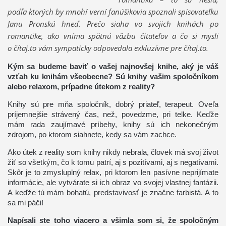
podľa ktorých by mnohí verní fanúšikovia spoznali spisovateľku
Janu Pronskú hneď. Prečo siaha vo svojich knihách po
romantike, ako vníma spätnú väzbu čitateľov a čo si myslí
o čítaj.to vám sympaticky odpovedala exkluzívne pre čítaj.to.
Kým sa budeme baviť o vašej najnovšej knihe, aký je váš
vzťah ku knihám všeobecne? Sú knihy vašim spoločníkom
alebo relaxom, prípadne útekom z reality?
Knihy sú pre mňa spoločník, dobrý priateľ, terapeut. Oveľa
príjemnejšie strávený čas, než, povedzme, pri telke. Keďže
mám rada zaujímavé príbehy, knihy sú ich nekonečným
zdrojom, po ktorom siahnete, kedy sa vám zachce.
Ako útek z reality som knihy nikdy nebrala, človek má svoj život
žiť so všetkým, čo k tomu patrí, aj s pozitívami, aj s negatívami.
Skôr je to zmysluplný relax, pri ktorom len pasívne neprijímate
informácie, ale vytvárate si ich obraz vo svojej vlastnej fantázii.
A keďže tú mám bohatú, predstavivosť je značne farbistá. A to
sa mi páči!
Napísali ste toho viacero a všimla som si, že spoločným