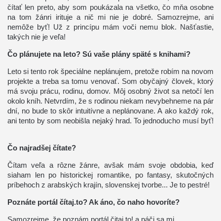
čítať len preto, aby som poukázala na všetko, čo mňa osobne
na tom žánri irituje a nič mi nie je dobré. Samozrejme, ani
nemôže byť! Už z princípu mám voči nemu blok. Našťastie,
takých nie je veľa!
Čo plánujete na leto? Sú vaše plány späté s knihami?
Leto si tento rok špeciálne neplánujem, pretože robím na novom
projekte a treba sa tomu venovať. Som obyčajný človek, ktorý
má svoju prácu, rodinu, domov. Môj osobný život sa netočí len
okolo kníh. Netvrdím, že s rodinou niekam nevybehneme na pár
dní, no bude to skôr intuitívne a neplánovane. A ako každý rok,
ani tento by som neobišla nejaký hrad. To jednoducho musí byť!
Čo najradšej čítate?
Čítam veľa a rôzne žánre, avšak mám svoje obdobia, keď
siaham len po historickej romantike, po fantasy, skutočných
príbehoch z arabských krajín, slovenskej tvorbe... Je to pestré!
Poznáte portál čítaj.to? Ak áno, čo naho hovoríte?
Samozrejme, že poznám portál čitaj to! a páči sa mi.