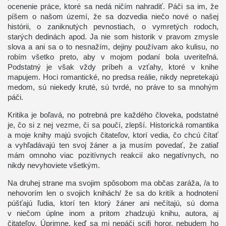
ocenenie práce, ktoré sa nedá ničím nahradiť. Páči sa im, že
píšem o našom území, že sa dozvedia niečo nové o našej
histórii, o zaniknutých pevnostiach, o vymretých rodoch,
starých dedinách apod. Ja nie som historik v pravom zmysle
slova a ani sa o to nesnažím, dejiny používam ako kulisu, no
robím všetko preto, aby v mojom podaní bola uveriteľná.
Podstatný je však vždy príbeh a vzťahy, ktoré v knihe
mapujem. Hoci romantické, no predsa reálie, nikdy nepretekajú
medom, sú niekedy kruté, sú tvrdé, no práve to sa mnohým
páči.
Kritika je boľavá, no potrebná pre každého človeka, podstatné
je, čo si z nej vezme, či sa poučí, zlepší. Historická romantika
a moje knihy majú svojich čitateľov, ktorí vedia, čo chcú čítať
a vyhľadávajú ten svoj žáner a ja musím povedať, že zatiaľ
mám omnoho viac pozitívnych reakcií ako negatívnych, no
nikdy nevyhoviete všetkým.
Na druhej strane ma svojim spôsobom ma občas zaráža, /a to
nehovorím len o svojich knihách/ že sa do kritík a hodnotení
púšťajú ľudia, ktorí ten ktorý žáner ani nečítajú, sú doma
v niečom úplne inom a pritom zhadzujú knihu, autora, aj
čitateľov. Úprimne, keď sa mi nepáči scifi horor, nebudem ho