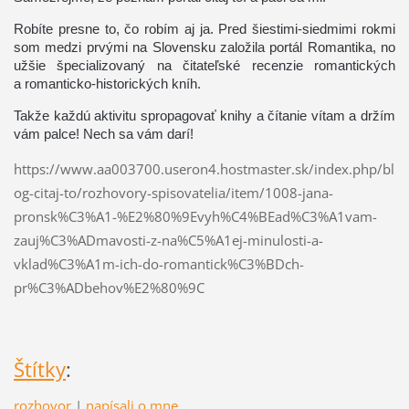
Robíte presne to, čo robím aj ja. Pred šiestimi-siedmimi rokmi
som medzi prvými na Slovensku založila portál Romantika, no
užšie špecializovaný na čitateľské recenzie romantických
a romanticko-historických kníh.
Takže každú aktivitu spropagovať knihy a čítanie vítam a držím
vám palce! Nech sa vám darí!
https://www.aa003700.useron4.hostmaster.sk/index.php/bl
og-citaj-to/rozhovory-spisovatelia/item/1008-jana-
pronsk%C3%A1-%E2%80%9Evyh%C4%BEad%C3%A1vam-
zauj%C3%ADmavosti-z-na%C5%A1ej-minulosti-a-
vklad%C3%A1m-ich-do-romantick%C3%BDch-
pr%C3%ADbehov%E2%80%9C
Štítky
:
rozhovor
|
napísali o mne