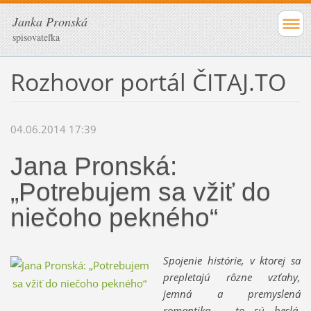
Janka Pronská
spisovateľka
Rozhovor portál ČITAJ.TO
04.06.2014 17:39
Jana Pronská:
„Potrebujem sa vžiť do
niečoho pekného“
Spojenie histórie, v ktorej sa
prepletajú rôzne vzťahy,
jemná a premyslená
romantika – to sú heslá,