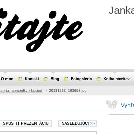
Jank
O mne
Kontakt
Blog
Fotogaléria
Kniha návštev
aléria: momentky z besied
>
20131213_163658.jpg
Vyhľ
SPUSTIŤ PREZENTÁCIU
NASLEDUJÚCI
>>