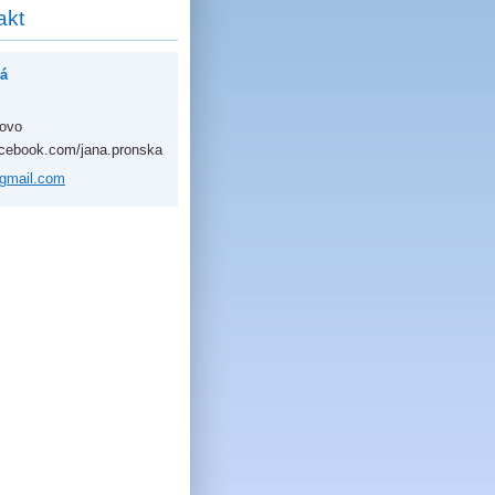
akt
á
kovo
acebook.com/jana.pronska
gmai
l.com