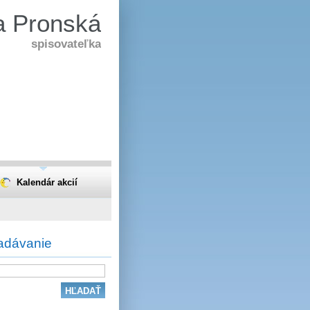
a Pronská
spisovateľka
Kalendár akcií
adávanie