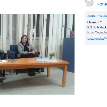
Kont
Janka Pronsk
Hlavná 774
053 33 Nálep
https://www.f
janapron
ska@