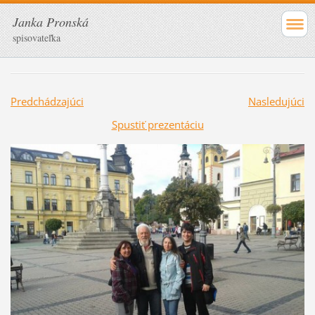
Janka Pronská
spisovateľka
Predchádzajúci
Nasledujúci
Spustiť prezentáciu