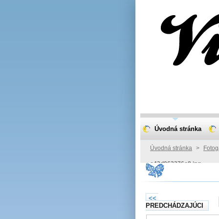
Úvodná stránka
Úvodná stránka
>
Fotog
c42d963376c8.jpg
<<
PREDCHÁDZAJÚCI