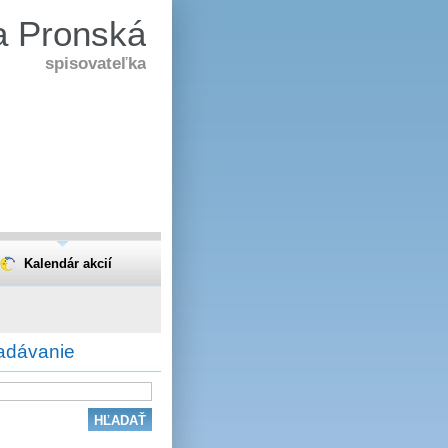
a Pronská
spisovateľka
Kalendár akcií
adávanie