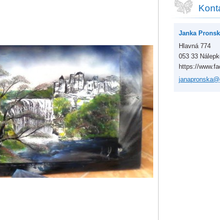
Kont
Janka Pronsk
Hlavná 774
053 33 Nálep
https://www.f
janapron
ska@