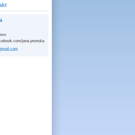
akt
á
kovo
acebook.com/jana.pronska
gmai
l.com