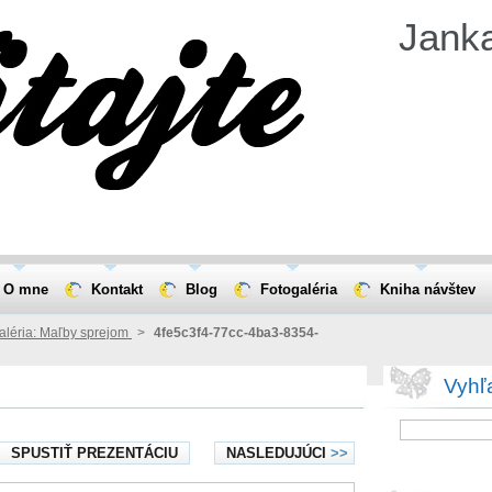
Jank
O mne
Kontakt
Blog
Fotogaléria
Kniha návštev
aléria: Maľby sprejom
>
4fe5c3f4-77cc-4ba3-8354-
Vyhľ
SPUSTIŤ PREZENTÁCIU
NASLEDUJÚCI
>>