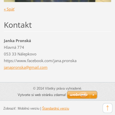
« Späť
Kontakt
Janka Pronská
Hlavná 774
053 33 Nálepkovo
https://www.facebook.com/jana.pronska
janapron
ska@gmai
l.com
© 2014 Všetky práva vyhradené.
Vytvorte si web stránku zdarma!
Zobraziť:
Mobilnú verziu
|
Štandardnú verziu