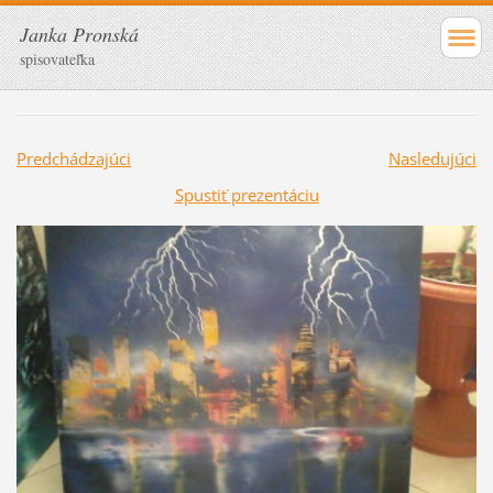
Janka Pronská
spisovateľka
Predchádzajúci
Nasledujúci
Spustiť prezentáciu